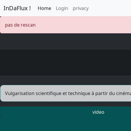
InDaFlux !
Home
Login
privacy
pas de rescan
Vulgarisation scientifique et technique à partir du cinéma
video