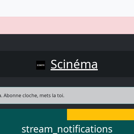
Scinéma
. Abonne cloche, mets la toi.
stream_notifications